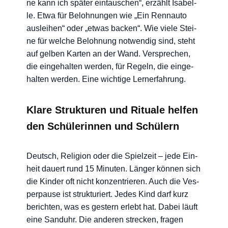
ne kann ich spä­ter ein­tau­schen“, erzählt Isa­bel­
le. Etwa für Beloh­nun­gen wie „Ein Renn­au­to
aus­lei­hen“ oder „etwas backen“. Wie vie­le Stei­
ne für wel­che Beloh­nung not­wen­dig sind, steht
auf gel­ben Kar­ten an der Wand. Ver­spre­chen,
die ein­ge­hal­ten wer­den, für Regeln, die ein­ge­
hal­ten wer­den. Eine wich­ti­ge Lernerfahrung.
Klare Strukturen und Rituale helfen
den Schülerinnen und Schülern
Deutsch, Reli­gi­on oder die Spiel­zeit – jede Ein­
heit dau­ert rund 15 Minu­ten. Län­ger kön­nen sich
die Kin­der oft nicht kon­zen­trie­ren. Auch die Ves­
per­pau­se ist struk­tu­riert. Jedes Kind darf kurz
berich­ten, was es ges­tern erlebt hat. Dabei läuft
eine Sand­uhr. Die ande­ren stre­cken, fra­gen