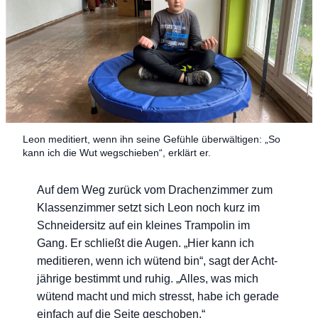
Leon medi­tiert, wenn ihn sei­ne Gefüh­le über­wäl­ti­gen: „So
kann ich die Wut weg­schie­ben“, erklärt er.
Auf dem Weg zurück vom Dra­chen­zim­mer zum
Klas­sen­zim­mer setzt sich Leon noch kurz im
Schnei­der­sitz auf ein klei­nes Tram­po­lin im
Gang. Er schließt die Augen. „Hier kann ich
medi­tie­ren, wenn ich wütend bin“, sagt der Acht­
jäh­ri­ge bestimmt und ruhig. „Alles, was mich
wütend macht und mich stresst, habe ich gera­de
ein­fach auf die Sei­te geschoben.“