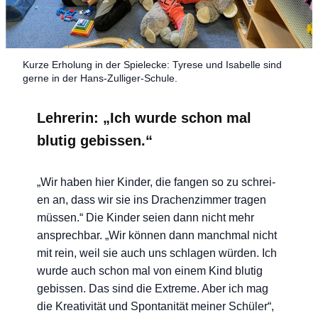
Kur­ze Erho­lung in der Spiel­ecke: Tyre­se und Isa­bel­le sind
ger­ne in der Hans-Zulliger-Schule.
Lehrerin: „Ich wurde schon mal
blutig gebissen.“
„Wir haben hier Kin­der, die fan­gen so zu schrei­
en an, dass wir sie ins Dra­chen­zim­mer tra­gen
müs­sen.“ Die Kin­der sei­en dann nicht mehr
ansprech­bar. „Wir kön­nen dann manch­mal nicht
mit rein, weil sie auch uns schla­gen wür­den. Ich
wur­de auch schon mal von einem Kind blu­tig
gebis­sen. Das sind die Extre­me. Aber ich mag
die Krea­ti­vi­tät und Spon­ta­ni­tät mei­ner Schü­ler“,