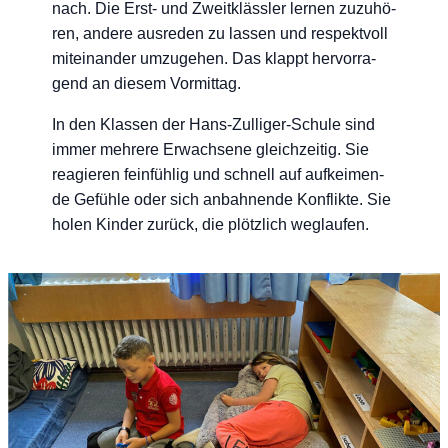
nach. Die Erst- und Zweit­kläss­ler ler­nen zuzu­hö­
ren, ande­re aus­re­den zu las­sen und respekt­voll
mit­ein­an­der umzu­ge­hen. Das klappt her­vor­ra­
gend an die­sem Vormittag.
In den Klas­sen der Hans-Zul­li­ger-Schu­le sind
immer meh­re­re Erwach­se­ne gleich­zei­tig. Sie
reagie­ren fein­füh­lig und schnell auf auf­kei­men­
de Gefüh­le oder sich anbah­nen­de Kon­flik­te. Sie
holen Kin­der zurück, die plötz­lich weglaufen.