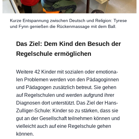
Kur­ze Ent­span­nung zwi­schen Deutsch und Reli­gi­on: Tyre­se
und Fynn genie­ßen die Rücken­mas­sa­ge mit dem Ball.
Das Ziel: Dem Kind den Besuch der
Regelschule ermöglichen
Wei­te­re 42 Kin­der mit sozia­len oder emo­tio­na­
len Pro­ble­men wer­den von den Päd­ago­gin­nen
und Päd­ago­gen zusätz­lich betreut. Sie gehen
auf Regel­schu­len und wer­den auf­grund ihrer
Dia­gno­sen dort unter­stützt. Das Ziel der Hans-
Zul­li­ger-Schu­le: Kin­der so zu stär­ken, dass sie
gut an der Gesell­schaft teil­neh­men kön­nen und
viel­leicht auch auf eine Regel­schu­le gehen
können.