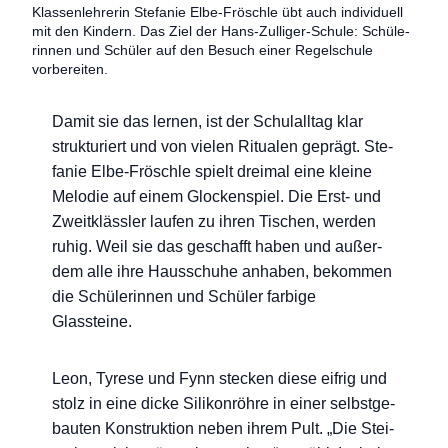
Klas­sen­leh­re­rin Ste­fa­nie Elbe-Frösch­le übt auch indi­vi­du­ell
mit den Kin­dern. Das Ziel der Hans-Zul­li­ger-Schu­le: Schü­le­
rin­nen und Schü­ler auf den Besuch einer Regel­schu­le
vorbereiten.
Damit sie das ler­nen, ist der Schul­all­tag klar
struk­tu­riert und von vie­len Ritua­len geprägt. Ste­
fa­nie Elbe-Frösch­le spielt drei­mal eine klei­ne
Melo­die auf einem Glo­cken­spiel. Die Erst- und
Zweit­kläss­ler lau­fen zu ihren Tischen, wer­den
ruhig. Weil sie das geschafft haben und außer­
dem alle ihre Haus­schu­he anha­ben, bekom­men
die Schü­le­rin­nen und Schü­ler far­bi­ge
Glassteine.
Leon, Tyre­se und Fynn ste­cken die­se eif­rig und
stolz in eine dicke Sili­kon­röh­re in einer selbst­ge­
bau­ten Kon­struk­ti­on neben ihrem Pult. „Die Stei­