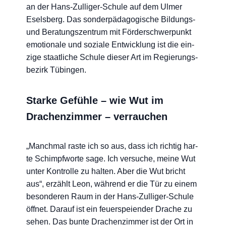
an der Hans-Zul­li­ger-Schu­le auf dem Ulmer
Esels­berg. Das son­der­päd­ago­gi­sche Bil­dungs-
und Bera­tungs­zen­trum mit För­der­schwer­punkt
emo­tio­na­le und sozia­le Ent­wick­lung ist die ein­
zi­ge staat­li­che Schu­le die­ser Art im Regie­rungs­
be­zirk Tübingen.
Starke Gefühle – wie Wut im
Drachenzimmer – verrauchen
„Manch­mal ras­te ich so aus, dass ich rich­tig har­
te Schimpf­wor­te sage. Ich ver­su­che, mei­ne Wut
unter Kon­trol­le zu hal­ten. Aber die Wut bricht
aus“, erzählt Leon, wäh­rend er die Tür zu einem
beson­de­ren Raum in der Hans-Zul­li­ger-Schu­le
öff­net. Dar­auf ist ein feu­er­spei­en­der Dra­che zu
sehen. Das bun­te Dra­chen­zim­mer ist der Ort in