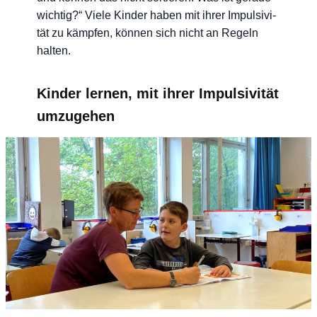
wich­tig?“ Vie­le Kin­der haben mit ihrer Impul­si­vi­
tät zu kämp­fen, kön­nen sich nicht an Regeln
halten.
Kinder lernen, mit ihrer Impulsivität
umzugehen