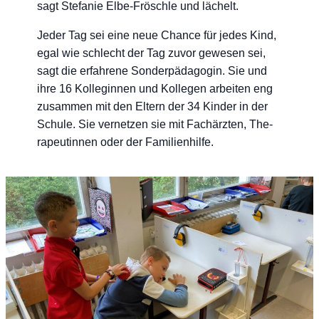
sagt Ste­fa­nie Elbe-Frösch­le und lächelt.
Jeder Tag sei eine neue Chan­ce für jedes Kind,
egal wie schlecht der Tag zuvor gewe­sen sei,
sagt die erfah­re­ne Son­der­päd­ago­gin. Sie und
ihre 16 Kol­le­gin­nen und Kol­le­gen arbei­ten eng
zusam­men mit den Eltern der 34 Kin­der in der
Schu­le. Sie ver­net­zen sie mit Fach­ärz­ten, The­
ra­peu­tin­nen oder der Familienhilfe.