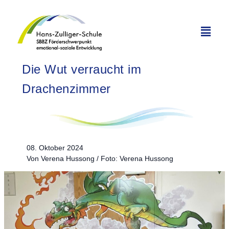
Die Wut verraucht im
Drachenzimmer
08. Okto­ber 2024
Von Vere­na Huss­ong / Foto: Vere­na Hussong