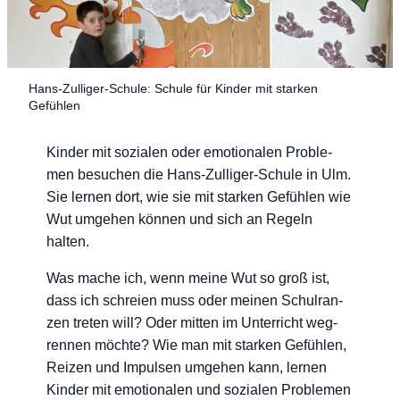
Hans-Zul­li­ger-Schu­le: Schu­le für Kin­der mit star­ken
Gefühlen
Kin­der mit sozia­len oder emo­tio­na­len Pro­ble­
men besu­chen die Hans-Zul­li­ger-Schu­le in Ulm.
Sie ler­nen dort, wie sie mit star­ken Gefüh­len wie
Wut umge­hen kön­nen und sich an Regeln
halten.
Was mache ich, wenn mei­ne Wut so groß ist,
dass ich schrei­en muss oder mei­nen Schul­ran­
zen tre­ten will? Oder mit­ten im Unter­richt weg­
ren­nen möch­te? Wie man mit star­ken Gefüh­len,
Rei­zen und Impul­sen umge­hen kann, ler­nen
Kin­der mit emo­tio­na­len und sozia­len Pro­ble­men