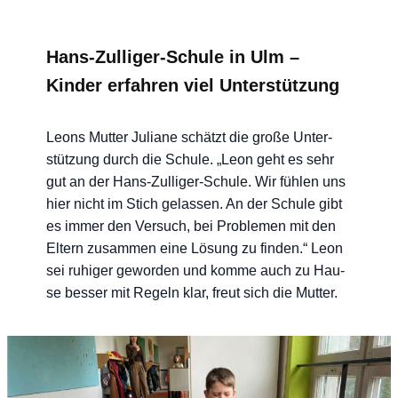
Hans-Zulliger-Schule in Ulm –
Kinder erfahren viel Unterstützung
Leons Mut­ter Julia­ne schätzt die gro­ße Unter­
stüt­zung durch die Schu­le. „Leon geht es sehr
gut an der Hans-Zul­li­ger-Schu­le. Wir füh­len uns
hier nicht im Stich gelas­sen. An der Schu­le gibt
es immer den Ver­such, bei Pro­ble­men mit den
Eltern zusam­men eine Lösung zu fin­den.“ Leon
sei ruhi­ger gewor­den und kom­me auch zu Hau­
se bes­ser mit Regeln klar, freut sich die Mutter.