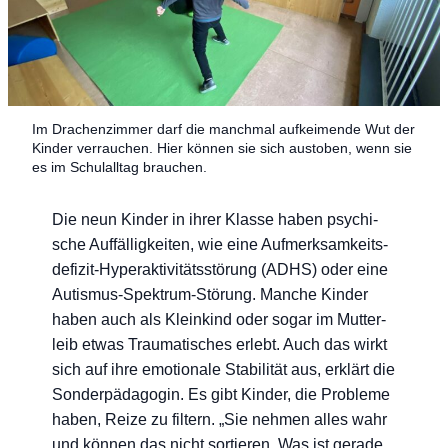
Im Dra­chen­zim­mer darf die manch­mal auf­kei­men­de Wut der
Kin­der ver­rau­chen. Hier kön­nen sie sich aus­to­ben, wenn sie
es im Schul­all­tag brauchen.
Die neun Kin­der in ihrer Klas­se haben psy­chi­
sche Auf­fäl­lig­kei­ten, wie eine Auf­merk­sam­keits­
de­fi­zit-Hyper­ak­ti­vi­täts­stö­rung (ADHS) oder eine
Autis­mus-Spek­trum-Stö­rung. Man­che Kin­der
haben auch als Klein­kind oder sogar im Mut­ter­
leib etwas Trau­ma­ti­sches erlebt. Auch das wirkt
sich auf ihre emo­tio­na­le Sta­bi­li­tät aus, erklärt die
Son­der­päd­ago­gin. Es gibt Kin­der, die Pro­ble­me
haben, Rei­ze zu fil­tern. „Sie neh­men alles wahr
und kön­nen das nicht sor­tie­ren. Was ist gera­de