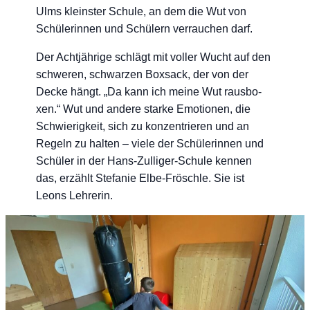
Ulms kleins­ter Schu­le, an dem die Wut von
Schü­le­rin­nen und Schü­lern ver­rau­chen darf.
Der Acht­jäh­ri­ge schlägt mit vol­ler Wucht auf den
schwe­ren, schwar­zen Box­sack, der von der
Decke hängt. „Da kann ich mei­ne Wut raus­bo­
xen.“ Wut und ande­re star­ke Emo­tio­nen, die
Schwie­rig­keit, sich zu kon­zen­trie­ren und an
Regeln zu hal­ten – vie­le der Schü­le­rin­nen und
Schü­ler in der Hans-Zul­li­ger-Schu­le ken­nen
das, erzählt Ste­fa­nie Elbe-Frösch­le. Sie ist
Leons Lehrerin.