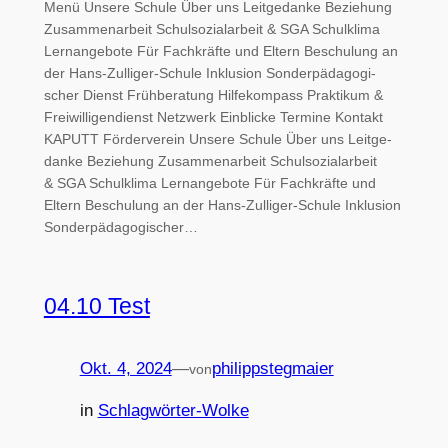
Menü Unse­re Schule Über uns Leit­ge­dan­ke Beziehung
Zusam­men­ar­beit Schul­so­zi­al­ar­beit & SGA Schul­kli­ma
Lern­an­ge­bo­te Für Fach­kräf­te und Eltern Beschu­lung an
der Hans-Zulliger-Schule Inklu­si­on Son­der­päd­ago­gi­
scher Dienst Früh­be­ra­tung Hil­fe­kom­pass Prak­ti­kum &
Freiwilligendienst Netz­werk Ein­bli­cke Ter­mi­ne Kon­takt
KAPUTT För­der­ver­ein Unse­re Schule Über uns Leit­ge­
dan­ke Beziehung Zusam­men­ar­beit Schul­so­zi­al­ar­beit
& SGA Schul­kli­ma Lern­an­ge­bo­te Für Fach­kräf­te und
Eltern Beschu­lung an der Hans-Zulliger-Schule Inklu­si­on
Son­der­päd­ago­gi­scher…
04.10 Test
Okt. 4, 2024
—
philippstegmaier
von
in
Schlagwörter-Wolke