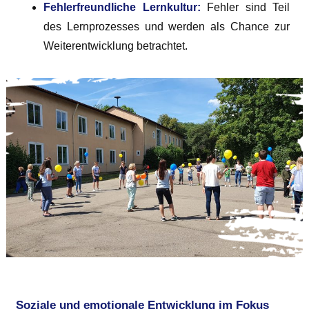
Feh­ler­freund­li­che Lern­kul­tur:
Feh­ler sind Teil
des Lern­pro­zes­ses und wer­den als Chan­ce zur
Wei­ter­ent­wick­lung betrachtet.
Soziale und emotionale Entwicklung im Fokus