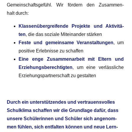
Gemein­schafts­ge­fühl. Wir för­dern den Zusam­men­
halt durch:
Klas­sen­über­grei­fen­de Pro­jek­te und Akti­vi­tä­
ten
,
die das sozia­le Mit­ein­an­der stärken
Fes­te und gemein­sa­me Ver­an­stal­tun­gen
,
um
posi­ti­ve Erleb­nis­se zu schaffen
Eine enge Zusam­men­ar­beit mit Eltern und
Erzie­hungs­be­rech­tig­ten
,
um eine ver­läss­li­che
Erzie­hungs­part­ner­schaft zu gestalten
Durch ein unter­stüt­zen­des und ver­trau­ens­vol­les
Schul­kli­ma schaf­fen wir die Grund­la­ge dafür, dass
unse­re Schü­le­rin­nen und Schü­ler sich ange­nom­
men füh­len, sich ent­fal­ten kön­nen und neue Lern-