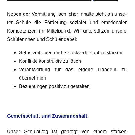
Neben der Ver­mitt­lung fach­li­cher Inhal­te steht an unse­
rer Schu­le die För­de­rung sozia­ler und emo­tio­na­ler
Kom­pe­ten­zen im Mit­tel­punkt. Wir unter­stüt­zen unse­re
Schü­le­rin­nen und Schü­ler dabei:
Selbst­ver­trau­en und Selbst­wert­ge­fühl zu stärken
Kon­flik­te kon­struk­tiv zu lösen
Ver­ant­wor­tung für das eige­ne Han­deln zu
übernehmen
Bezie­hun­gen posi­tiv zu gestalten
Gemeinschaft und Zusammenhalt
Unser Schul­all­tag ist geprägt von einem star­ken