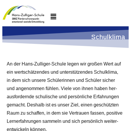
Schul­kli­ma
An der Hans-Zul­li­ger-Schu­le legen wir gro­ßen Wert auf
ein wert­schät­zen­des und unter­stüt­zen­des Schul­kli­ma,
in dem sich unse­re Schü­le­rin­nen und Schü­ler sicher
und ange­nom­men füh­len. Vie­le von ihnen haben her­
aus­for­dern­de schu­li­sche und per­sön­li­che Erfah­run­gen
gemacht. Des­halb ist es unser Ziel, einen geschütz­ten
Raum zu schaf­fen, in dem sie Ver­trau­en fas­sen, posi­ti­ve
Lern­erfah­run­gen sam­meln und sich per­sön­lich wei­ter­
ent­wi­ckeln können.