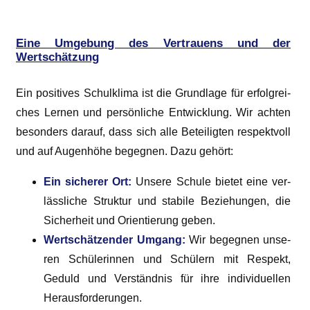
Eine Umgebung des Vertrauens und der
Wertschätzung
Ein posi­ti­ves Schul­kli­ma ist die Grund­la­ge für erfolg­rei­
ches Ler­nen und per­sön­li­che Ent­wick­lung. Wir ach­ten
beson­ders dar­auf, dass sich alle Betei­lig­ten respekt­voll
und auf Augen­hö­he begeg­nen. Dazu gehört:
Ein siche­rer Ort:
Unse­re Schu­le bie­tet eine ver­
läss­li­che Struk­tur und sta­bi­le Bezie­hun­gen, die
Sicher­heit und Ori­en­tie­rung geben.
Wert­schät­zen­der Umgang:
Wir begeg­nen unse­
ren Schü­le­rin­nen und Schü­lern mit Respekt,
Geduld und Ver­ständ­nis für ihre indi­vi­du­el­len
Herausforderungen.