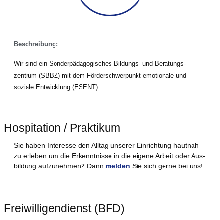
Beschrei­bung:
Wir sind ein Son­der­päd­ago­gi­sches Bil­dungs- und Bera­tungs­
zen­trum (SBBZ) mit dem För­der­schwer­punkt emo­tio­na­le und
sozia­le Ent­wick­lung (ESENT)
Hospitation / Praktikum
Sie haben Inter­es­se den All­tag unse­rer Ein­rich­tung haut­nah
zu erle­ben um die Erkennt­nis­se in die eige­ne Arbeit oder Aus­
bil­dung auf­zu­neh­men? Dann
mel­den
Sie sich ger­ne bei uns!
Freiwilligendienst (BFD)