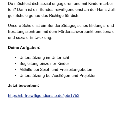
Du möch­test dich sozi­al enga­gie­ren und mit Kin­dern arbei­
ten? Dann ist ein Bun­des­frei­wil­li­gen­dienst an der Hans-Zul­li­
ger-Schu­le genau das Rich­ti­ge für dich.
Unse­re Schu­le ist ein Son­der­päd­ago­gi­sches Bil­dungs- und
Bera­tungs­zen­trum mit dem För­der­schwer­punkt emo­tio­na­le
und sozia­le Entwicklung.
Dei­ne Aufgaben:
Unter­stüt­zung im Unterricht
Beglei­tung ein­zel­ner Kinder
Mit­hil­fe bei Spiel- und Freizeitangeboten
Unter­stüt­zung bei Aus­flü­gen und Projekten
Jetzt bewer­ben:
https://ib-freiwilligendienste.de/job/1753