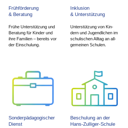
Frühförderung
Inklusion
& Beratung
& Unterstützung
Frü­he Unter­stüt­zung und
Unter­stüt­zung von Kin­
Bera­tung für Kin­der und
dern und Jugend­li­chen im
ihre Fami­li­en – bereits vor
schu­li­schen All­tag an all­
der Einschulung.
ge­mei­nen Schulen.
Sonderpädagogischer
Beschulung an der
Dienst
Hans-Zulliger-Schule