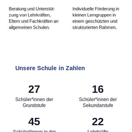
Bera­tung und Unter­stüt­
Indi­vi­du­el­le För­de­rung in
zung von Lehr­kräf­ten,
klei­nen Lern­grup­pen in
Eltern und Fach­kräf­ten an
einem geschütz­ten und
all­ge­mei­nen Schulen.
struk­tu­rier­ten Rahmen.
Unsere Schule in Zahlen
27
16
Schüler*innen der
Schüler*innen der
Grundstufe
Sekundarstufe
45
22
Schüler*innen in der
Lehrkräfte