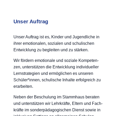
Unser Auftrag
Unser Auf­trag ist es, Kin­der und Jugend­li­che in
ihrer emo­tio­na­len, sozia­len und schu­li­schen
Ent­wick­lung zu beglei­ten und zu stärken.
Wir för­dern emo­tio­na­le und sozia­le Kom­pe­ten­
zen, unter­stüt­zen die Ent­wick­lung indi­vi­du­el­ler
Lern­stra­te­gien und ermög­li­chen es unse­ren
Schüler*innen, schu­li­sche Inhal­te erfolg­reich zu
erarbeiten.
Neben der Beschu­lung im Stamm­haus bera­ten
und unter­stüt­zen wir Lehr­kräf­te, Eltern und Fach­
kräf­te im son­der­päd­ago­gi­schen Dienst sowie in