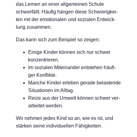
das Ler­nen an einer all­ge­mei­nen Schu­le
schwer­fällt. Häu­fig hän­gen die­se Schwie­rig­kei­
ten mit der emo­tio­na­len und sozia­len Ent­wick­
lung zusammen.
Das kann sich zum Bei­spiel so zeigen:
Eini­ge Kin­der kön­nen sich nur schwer
konzentrieren.
Im sozia­len Mit­ein­an­der ent­ste­hen häu­fi­
ger Konflikte.
Man­che Kin­der erle­ben gera­de belas­ten­de
Situa­tio­nen im Alltag.
Rei­ze aus der Umwelt kön­nen schwer ver­
ar­bei­tet werden.
Wir neh­men jedes Kind so an, wie es ist, und
stär­ken sei­ne indi­vi­du­el­len Fähigkeiten.