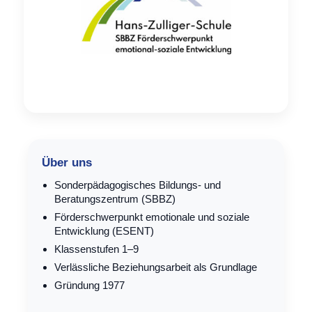
Über uns
Son­der­päd­ago­gi­sches Bil­dungs- und
Bera­tungs­zen­trum (SBBZ)
För­der­schwer­punkt emo­tio­na­le und sozia­le
Ent­wick­lung (ESENT)
Klas­sen­stu­fen 1–9
Ver­läss­li­che Bezie­hungs­ar­beit als Grundlage
Grün­dung 1977