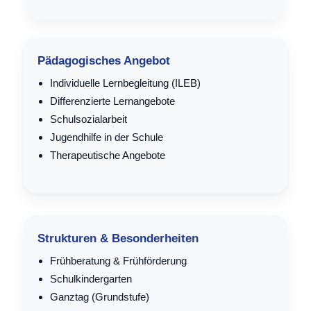
Pädagogisches Angebot
Indi­vi­du­el­le Lern­be­glei­tung (ILEB)
Dif­fe­ren­zier­te
Lern­an­ge­bo­te
Schul­so­zi­al­ar­beit
Jugend­hil­fe in der Schule
The­ra­peu­ti­sche Angebote
Strukturen & Besonderheiten
Früh­be­ra­tung & Frühförderung
Schulkindergarten
Ganz­tag (Grund­stu­fe)