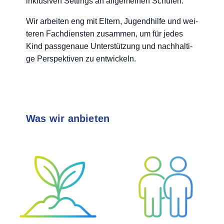
inklu­si­ven Set­tings an all­ge­mei­nen Schulen.
Wir arbei­ten eng mit Eltern, Jugend­hil­fe und wei­
te­ren Fach­diens­ten zusam­men, um für jedes
Kind pass­ge­naue Unter­stüt­zung und nach­hal­ti­
ge Per­spek­ti­ven zu entwickeln.
Was wir anbieten