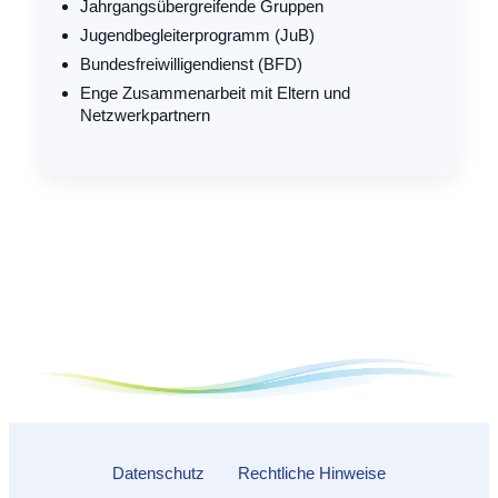
Jahr­gangs­über­grei­fen­de Gruppen
Jugend­be­glei­ter­pro­gramm (JuB)
Bun­des­frei­wil­li­gen­dienst (BFD)
Enge Zusam­men­ar­beit mit Eltern und
Netzwerkpartnern
Daten­schutz
Recht­li­che Hinweise